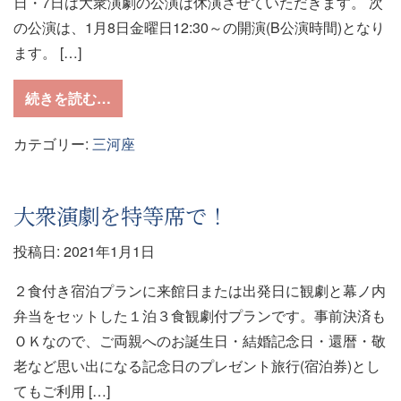
日・7日は大衆演劇の公演は休演させていただきます。 次
の公演は、1月8日金曜日12:30～の開演(B公演時間)となり
ます。 […]
from 1月 6日・7日は休演日です。
続きを読む…
カテゴリー:
三河座
大衆演劇を特等席で！
投稿日:
2021年1月1日
２食付き宿泊プランに来館日または出発日に観劇と幕ノ内
弁当をセットした１泊３食観劇付プランです。事前決済も
ＯＫなので、ご両親へのお誕生日・結婚記念日・還暦・敬
老など思い出になる記念日のプレゼント旅行(宿泊券)とし
てもご利用 […]