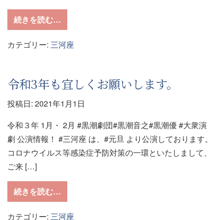
from 大衆演劇を特等席で！
続きを読む…
カテゴリー:
三河座
令和3年も宜しくお願いします。
投稿日:
2021年1月1日
令和３年 1月・ 2月 #黒潮劇団#黒潮音之#黒潮優 #大衆演
劇 公演情報！ #三河座 は、#元旦 より公演しております。
コロナウイルス等感染症予防対策の一環といたしまして、
ご来 […]
from 令和3年も宜しくお願いします。
続きを読む…
カテゴリー:
三河座