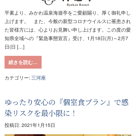
平素より、みかわ温泉海遊亭をご愛顧賜り、厚く御礼申し
上げます。 また、今般の新型コロナウイルスに罹患され
た皆様方には、心よりお見舞い申し上げます。この度の愛
知県全域への『緊急事態宣言』受け、1月18日(月)～2月7
日(日 […]
from 1月18日(月)～2月7日(日)迄 臨時休演
続きを読む…
カテゴリー:
三河座
ゆったり安心の『個室食プラン』で感
染リスクを最小限に！
投稿日:
2021年1月15日