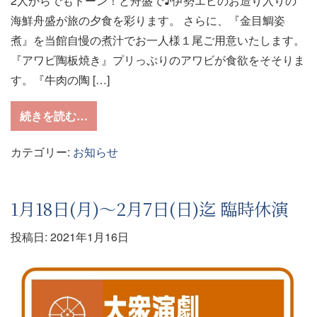
2人からでもドーン！と舟盛で♪伊勢エビのお造り入りの
海鮮舟盛が旅の夕食を彩ります。 さらに、『金目鯛姿
煮』を当館自慢の煮汁でお一人様１尾ご用意いたします。
『アワビ陶板焼き』プリっぷりのアワビが食欲をそそりま
す。『牛肉の陶 […]
from 【豪華グルメ目白押し】満腹必須の四
続きを読む…
カテゴリー:
お知らせ
1月18日(月)～2月7日(日)迄 臨時休演
投稿日:
2021年1月16日