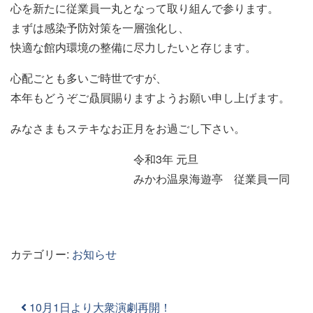
心を新たに従業員一丸となって取り組んで参ります。
まずは感染予防対策を一層強化し、
快適な館内環境の整備に尽力したいと存じます。
心配ごとも多いご時世ですが、
本年もどうぞご贔屓賜りますようお願い申し上げます。
みなさまもステキなお正月をお過ごし下さい。
令和3年 元旦
みかわ温泉海遊亭 従業員一同
カテゴリー:
お知らせ
投稿ナビゲーション
10月1日より大衆演劇再開！