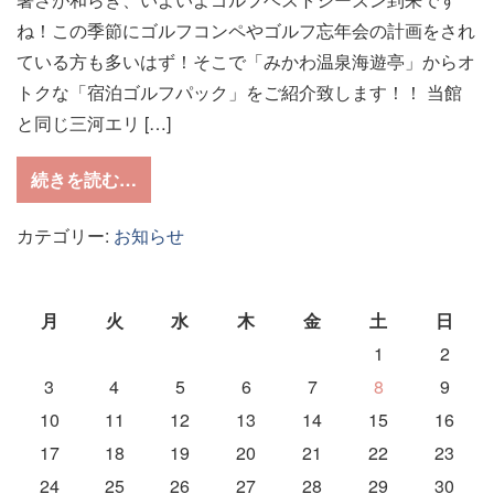
ね！この季節にゴルフコンペやゴルフ忘年会の計画をされ
ている方も多いはず！そこで「みかわ温泉海遊亭」からオ
トクな「宿泊ゴルフパック」をご紹介致します！！ 当館
と同じ三河エリ […]
from お得なゴルフ旅
いいじゃん、あいち旅
続きを読む…
カテゴリー:
お知らせ
月
火
水
木
金
土
日
1
2
3
4
5
6
7
8
9
10
11
12
13
14
15
16
17
18
19
20
21
22
23
24
25
26
27
28
29
30