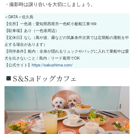
・撮影時は譲り合いを大切にしましょう。
＜DATA＞佐久島
【住所】一色港：愛知県西尾市一色町小薮船江東169
【駐車場】あり（一色港周辺）
【定休日】なし（風や波、霧などの気象条件次第では定期船の運航を中
止する場合があります）
【同伴条件】船内：全身が隠れるリュックやバッグに入れて乗船中は愛
犬を出さないこと / 島内：リード着用でOK
【公式サイト】
https://sakushima.com/
S＆S.aドッグカフェ