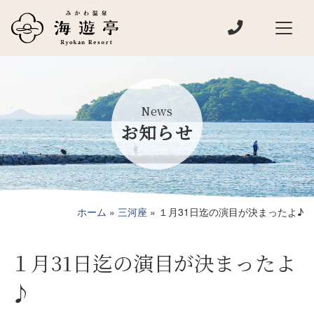
電話でお問い
メインナビゲーション
News
お知らせ
ホーム
»
三河座
»
１月31日迄の演目が決まったよ♪
１月31日迄の演目が決まったよ
♪