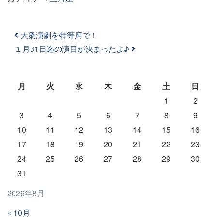
投稿ナビゲーション
大衆演劇を特等席で！
１月31日迄の演目が決まったよ♪
月
火
水
木
金
土
日
1
2
3
4
5
6
7
8
9
10
11
12
13
14
15
16
17
18
19
20
21
22
23
24
25
26
27
28
29
30
31
2026年8月
« 10月