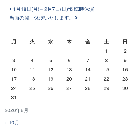
投稿ナビゲーション
1月18日(月)～2月7日(日)迄 臨時休演
当面の間、休演いたします。
月
火
水
木
金
土
日
1
2
3
4
5
6
7
8
9
10
11
12
13
14
15
16
17
18
19
20
21
22
23
24
25
26
27
28
29
30
31
2026年8月
« 10月