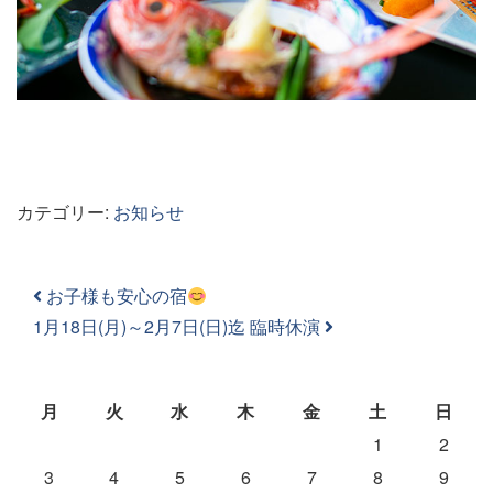
カテゴリー:
お知らせ
投稿ナビゲーション
お子様も安心の宿
1月18日(月)～2月7日(日)迄 臨時休演
月
火
水
木
金
土
日
1
2
3
4
5
6
7
8
9