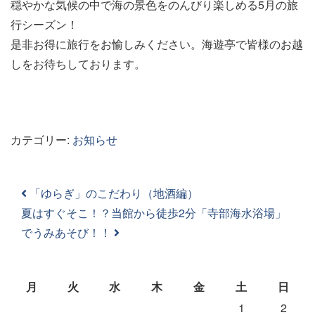
穏やかな気候の中で海の景色をのんびり楽しめる5月の旅
行シーズン！
是非お得に旅行をお愉しみください。海遊亭で皆様のお越
しをお待ちしております。
カテゴリー:
お知らせ
投稿ナビゲーション
「ゆらぎ」のこだわり（地酒編）
夏はすぐそこ！？当館から徒歩2分「寺部海水浴場」
でうみあそび！！
月
火
水
木
金
土
日
1
2