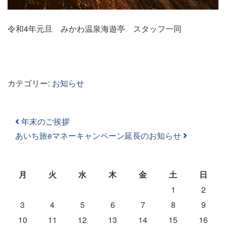
令和4年元旦 みかわ温泉海遊亭 スタッフ一同
カテゴリー:
お知らせ
投稿ナビゲーション
年末のご挨拶
あいち旅eマネーキャンペーン延長のお知らせ
月
火
水
木
金
土
日
1
2
3
4
5
6
7
8
9
10
11
12
13
14
15
16