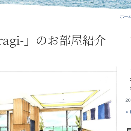
ホー
uragi-」のお部屋紹介
2
« 