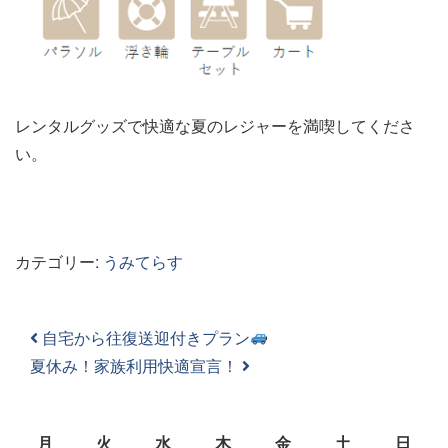
レンタルグッズで快適な夏のレジャーを満喫してくださ
い。
カテゴリー:
うみてらす
投稿ナビゲーション
自宅から往復送迎付きプラン
夏休み！家族利用快適宣言！
月
火
水
木
金
土
日