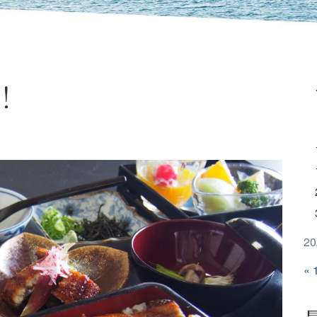
！
2
« 