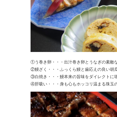
①う巻き卵・・・出汁巻き卵とうなぎの素敵
②鰻ざく・・・ふっくら鰻と歯応えの良い胡
③白焼き・・・鰻本来の旨味をダイレクトに
④肝吸い・・・身も心もホッコリ温まる珠玉