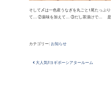
そして〆は一色産うなぎを丸ごと1尾たっぷ
て… ②薬味を加えて… ③だし茶漬けで… 
カテゴリー:
お知らせ
投稿ナビゲーション
大人気‼ヨギボーシアタールーム