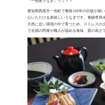
『一色産うなぎ』って？？
愛知県西尾市一色町で養殖100年の伝統が築
心いただける美味しいうなぎです。養鰻専用
天然に近い環境の中で育つため、ストレスの
で全国の問屋や職人が認める食味、質の高さ